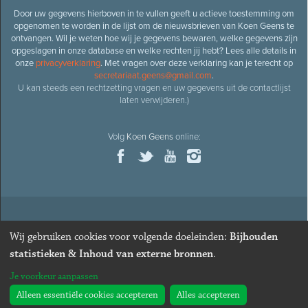
Door uw gegevens hierboven in te vullen geeft u actieve toestemming om
opgenomen te worden in de lijst om de nieuwsbrieven van Koen Geens te
ontvangen. Wil je weten hoe wij je gegevens bewaren, welke gegevens zijn
opgeslagen in onze database en welke rechten jij hebt? Lees alle details in
onze
privacyverklaring
. Met vragen over deze verklaring kan je terecht op
secretariaat.geens@gmail.com
.
U kan steeds een rechtzetting vragen en uw gegevens uit de contactlijst
laten verwijderen.)
Volg
Koen Geens
online:
© 2026
Oud-minister en ere-volksvertegenwoordiger
Koen
Wij gebruiken cookies voor volgende doeleinden:
Bijhouden
Geens
· Alle rechten voorbehouden ·
Cookies wijzigen
statistieken & Inhoud van externe bronnen
.
Webdesign
&
website ontwikkeling
door
Zenjoy in Leuven
. Powered by
Je voorkeur aanpassen
Nimbu
.
Alleen essentiële cookies accepteren
Alles accepteren