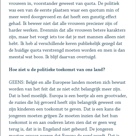
vrouwen in, voorstander geweest van quota. De politiek
was een van de eerste plaatsen waar een quotum min of
meer werd doorgevoerd en dat heeft een gunstig effect
gehad. Ik beweer niet dat alle vrouwen preciezer zijn of
harder werken. Evenmin dat alle vrou­wen betere karakters
zijn, maar het voegt iets toe dat je met man­nen alleen niet
hebt. Ik heb al verschillende keren publiekelijk gezegd dat
de huidige quota verstrengd moeten worden en men is dan
meestal wat boos. Ik blijf daarvan overtuigd.
Hoe ziet u de politieke toekomst van ons land?
GEENS: België en alle Europese landen moeten zich bewust
wor­den van het feit dat ze niet echt belangrijk meer zijn.
Dat is heel moeilijk. Europa is een beetje als een grootvader,
de ruzies die hij gevoerd heeft zijn belangrijk geweest om
zijn kinderen een toekomst te geven. Dat is een kans die
jongeren moeten grijpen Ze moeten inzien dat het hun
toekomst is en aan ouderen laten zien dat er geen weg
terug is, dat is in Engeland niet gebeurd. De jongeren
moeten ervoor zorgen dat Europa de regel wordt. Dat is