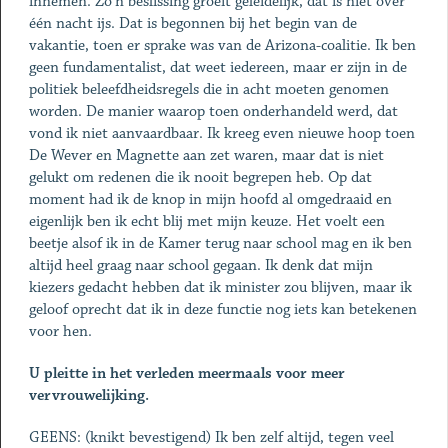
innemen. Zo’n beslissing groeit geleidelijk, dat is niet over
één nacht ijs. Dat is begonnen bij het begin van de
vakantie, toen er sprake was van de Arizona-coali­tie. Ik ben
geen fundamentalist, dat weet iedereen, maar er zijn in de
politiek beleefdheidsregels die in acht moeten genomen
worden. De manier waarop toen onderhandeld werd, dat
vond ik niet aanvaardbaar. Ik kreeg even nieuwe hoop toen
De Wever en Magnette aan zet waren, maar dat is niet
gelukt om redenen die ik nooit begrepen heb. Op dat
moment had ik de knop in mijn hoofd al omgedraaid en
eigenlijk ben ik echt blij met mijn keuze. Het voelt een
beetje alsof ik in de Kamer terug naar school mag en ik ben
altijd heel graag naar school gegaan. Ik denk dat mijn
kiezers gedacht hebben dat ik minister zou blijven, maar ik
geloof oprecht dat ik in deze functie nog iets kan betekenen
voor hen.
U pleitte in het verleden meermaals voor meer
vervrouwelijking.
GEENS: (knikt bevestigend) Ik ben zelf altijd, tegen veel