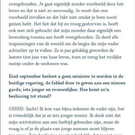
overgehou­den. Je gaat eigenlijk zonder voorbeeld door het
leven en dat is niet zo eenvoudig. Je moet dan een
voorbeeld invullen en dat lukt niet omdat je hem nooit
gezien hebt. Het feit dat hij zo vroeg ge­storven is, heeft
ook met zich gebracht dat mijn moeder daar ei­genlijk een
levenslang trauma aan heeft overgehouden. Ze deed alle
inspanningen van de wereld om de leegte die mijn vader
achterliet op te vullen. Ze is pas gelukkig geworden de
laatste tien jaar van haar leven, toen ze terug het vrolijke
meisje onder de weduwen was.
Eind september besloot u geen minister te worden in de
huidige regering, de fakkel door te geven aan een nieuwe
garde, iets jonger en vrouwelijker. Hoe komt zo’n
beslissing tot stand?
GEENS: (lacht) Ik kon van bijna ie­dereen de vader zijn, het
is vrien­delijk dat je ze iets jonger noemt. Ik denk niet dat
mijn activiteiten aan een leeftijd gebonden zijn, maar de
vraag is of je de plaats van jonge mensen moet blijven