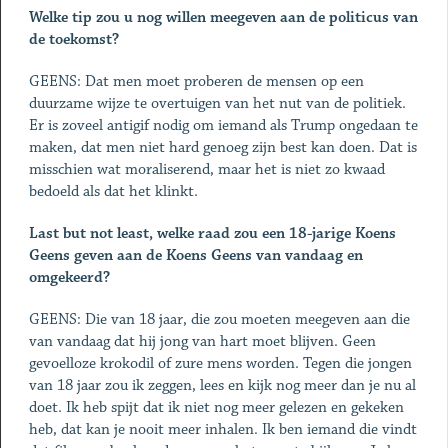
Welke tip zou u nog willen meegeven aan de politicus van
de toekomst?
GEENS: Dat men moet proberen de mensen op een
duurzame wijze te overtuigen van het nut van de politiek.
Er is zoveel anti­gif nodig om iemand als Trump ongedaan te
maken, dat men niet hard genoeg zijn best kan doen. Dat is
misschien wat moralise­rend, maar het is niet zo kwaad
bedoeld als dat het klinkt.
Last but not least, welke raad zou een 18-jarige Koens
Geens ge­ven aan de Koens Geens van vandaag en
omgekeerd?
GEENS: Die van 18 jaar, die zou moeten meegeven aan die
van vandaag dat hij jong van hart moet blijven. Geen
gevoelloze kro­kodil of zure mens worden. Tegen die jongen
van 18 jaar zou ik zeggen, lees en kijk nog meer dan je nu al
doet. Ik heb spijt dat ik niet nog meer gelezen en gekeken
heb, dat kan je nooit meer inhalen. Ik ben iemand die vindt