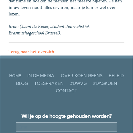
dat films en boeken de mensen het meeste bijleren. Je kan
in uw leven nooit alles ervaren, maar je kan er wel over
lezen.
Bron: (Jaani De Koker, student Journalistiek
Erasmushogeschool Brussel).
Terug naar het overzicht
IN DE MEDIA
OVER KOEN GEENS
BELEID
HOME
BLOG
TOESPRAKEN
#DWVG
#DAGKOEN
CONTACT
Wil je op de hoogte gehouden worden?