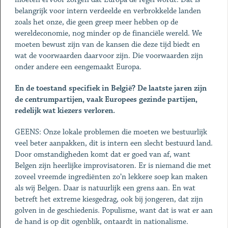
belangrijk voor intern verdeelde en verbrokkelde landen
zoals het onze, die geen greep meer hebben op de
wereldeconomie, nog minder op de financiële wereld. We
moeten bewust zijn van de kansen die deze tijd biedt en
wat de voorwaarden daarvoor zijn. Die voorwaarden zijn
onder andere een eengemaakt Europa.
En de toestand specifiek in België? De laatste jaren zijn
de cen­trumpartijen, vaak Europees gezinde partijen,
redelijk wat kiezers verloren.
GEENS: Onze lokale problemen die moeten we bestuurlijk
veel beter aanpakken, dit is intern een slecht bestuurd land.
Door om­standigheden komt dat er goed van af, want
Belgen zijn heerlijke improvisatoren. Er is niemand die met
zoveel vreemde ingredi­ënten zo’n lekkere soep kan maken
als wij Belgen. Daar is na­tuurlijk een grens aan. En wat
betreft het extreme kiesgedrag, ook bij jongeren, dat zijn
golven in de geschiedenis. Populisme, want dat is wat er aan
de hand is op dit ogenblik, ontaardt in na­tionalisme.