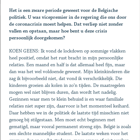
Het is een zware periode geweest voor de Belgische
politiek. U was vicepremier in de regering die ons door
de coronacrisis moest helpen. Dat verliep niet zonder
vallen en opstaan, maar hoe bent u deze crisis
persoonlijk doorgekomen?
KOEN GEENS: Ik vond de lockdown op sommige vlakken
heel positief, omdat het rust bracht in mijn persoonlijke
relaties. Een maand en half is dat allemaal heel fijn, maar
dan was het wel vol­doende geweest. Mijn kleinkinderen die
zag ik bijvoorbeeld niet, dat vond ik verschrikkelijk. Die
kinderen groeien als kolen in zo’n tijden. De maatregelen
mogen wel niet blijven duren, dan wordt het nadelig.
Gezinnen waar men te klein behuisd is en waar fa­miliale
relaties niet super zijn, daarvoor is het momenteel kei­hard.
Daar hebben we in de politiek de laatste tijd misschien niet
genoeg bij stilgestaan. Men moet echt beginnen met
gematigd, maar vooral permanent streng zijn. België is zoals
een slechte mannelijke student. De laatste weken voor het