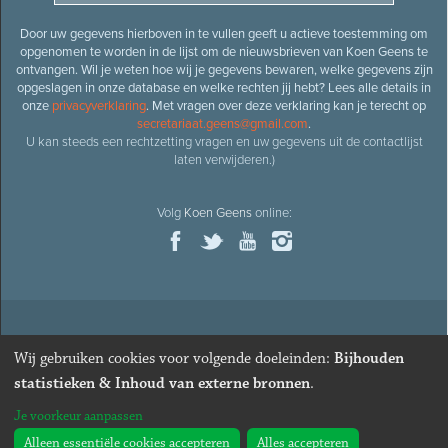
Door uw gegevens hierboven in te vullen geeft u actieve toestemming om
opgenomen te worden in de lijst om de nieuwsbrieven van Koen Geens te
ontvangen. Wil je weten hoe wij je gegevens bewaren, welke gegevens zijn
opgeslagen in onze database en welke rechten jij hebt? Lees alle details in
onze
privacyverklaring
. Met vragen over deze verklaring kan je terecht op
secretariaat.geens@gmail.com
.
U kan steeds een rechtzetting vragen en uw gegevens uit de contactlijst
laten verwijderen.)
Volg
Koen Geens
online:
© 2026
Oud-minister en ere-volksvertegenwoordiger
Koen
Wij gebruiken cookies voor volgende doeleinden:
Bijhouden
Geens
· Alle rechten voorbehouden ·
Cookies wijzigen
statistieken & Inhoud van externe bronnen
.
Webdesign
&
website ontwikkeling
door
Zenjoy in Leuven
. Powered by
Je voorkeur aanpassen
Nimbu
.
Alleen essentiële cookies accepteren
Alles accepteren