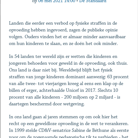
op
06 mei 2021 14:00
•
De Standaard
Landen die eerder een verbod op fysieke straffen in de
opvoeding hebben ingevoerd, zagen de publieke opinie
volgen. Ouders vinden het er almaar minder aanvaardbaar
om hun kinderen te slaan, en ze doén het ook minder.
In 54 landen ter wereld zijn er wetten die kinderen en
jongeren behoeden voor geweld in de opvoeding, ook thuis.
Ons land is daar niet bij. Wereldwijd blijft het fysiek
straffen van jonge kinderen dominant aanwezig: 63 procent
van alle twee- tot vierjarigen kreeg al eens een klap op de
billen of erger, achterhaalde Unicef in 2017. Slechts 10
procent van alle kinderen - 200 miljoen op 2 miljard - is
daartegen beschermd door wetgeving.
In ons land gaan al jaren stemmen op om ook hier het
recht op een geweldloze opvoeding in de wet te verankeren.
In 1999 stelde CD&V-senatrice Sabine de Béthune als eerste
voor om de zogenaamde pedagogische tik te verbieden - het