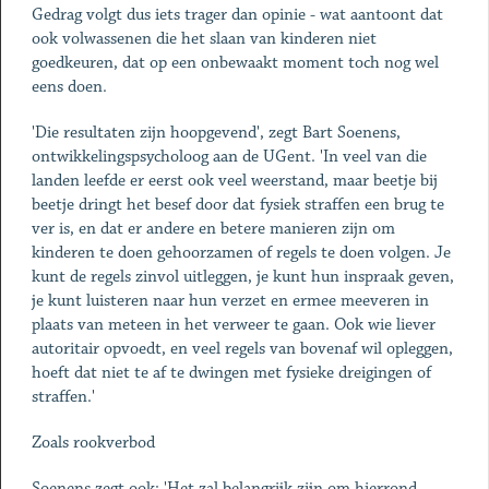
Gedrag volgt dus iets trager dan opinie - wat aantoont dat
ook volwassenen die het slaan van kinderen niet
goedkeuren, dat op een onbewaakt moment toch nog wel
eens doen.
'Die resultaten zijn hoopgevend', zegt Bart Soenens,
ontwikkelingspsycholoog aan de UGent. 'In veel van die
landen leefde er eerst ook veel weerstand, maar beetje bij
beetje dringt het besef door dat fysiek straffen een brug te
ver is, en dat er andere en betere manieren zijn om
kinderen te doen gehoorzamen of regels te doen volgen. Je
kunt de regels zinvol uitleggen, je kunt hun inspraak geven,
je kunt luisteren naar hun verzet en ermee meeveren in
plaats van meteen in het verweer te gaan. Ook wie liever
autoritair opvoedt, en veel regels van bovenaf wil opleggen,
hoeft dat niet te af te dwingen met fysieke dreigingen of
straffen.'
Zoals rookverbod
Soenens zegt ook: 'Het zal belangrijk zijn om hierrond