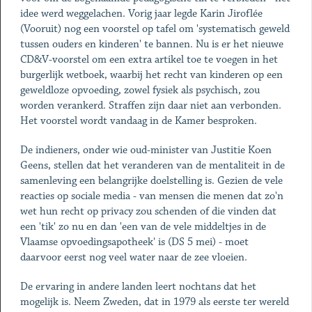
idee werd weggelachen. Vorig jaar legde Karin Jiroflée
(Vooruit) nog een voorstel op tafel om 'systematisch geweld
tussen ouders en kinderen' te bannen. Nu is er het nieuwe
CD&V-voorstel om een extra artikel toe te voegen in het
burgerlijk wetboek, waarbij het recht van kinderen op een
geweldloze opvoeding, zowel fysiek als psychisch, zou
worden verankerd. Straffen zijn daar niet aan verbonden.
Het voorstel wordt vandaag in de ­Kamer besproken.
De indieners, onder wie oud-minister van Justitie Koen
Geens, stellen dat het veranderen van de mentaliteit in de
samenleving een belangrijke doelstelling is. Gezien de vele
reacties op sociale media - van mensen die menen dat zo'n
wet hun recht op privacy zou schenden of die vinden dat
een 'tik' zo nu en dan 'een van de vele middeltjes in de
Vlaamse opvoedingsapotheek' is (DS 5 mei) - moet
daarvoor eerst nog veel water naar de zee vloeien.
De ervaring in andere landen leert nochtans dat het
mogelijk is. Neem Zweden, dat in 1979 als eerste ter wereld