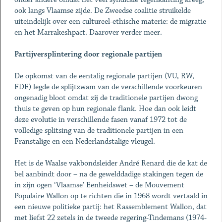
ook langs Vlaamse zijde. De Zweedse coalitie struikelde
uiteindelijk over een cultureel-ethische materie: de migratie
en het Marrakeshpact. Daarover verder meer.
Partijversplintering door regionale partijen
De opkomst van de eentalig regionale partijen (VU, RW,
FDF) legde de splijtzwam van de verschillende voorkeuren
ongenadig bloot omdat zij de traditionele partijen dwong
thuis te geven op hun regionale flank. Hoe dan ook leidt
deze evolutie in verschillende fasen vanaf 1972 tot de
volledige splitsing van de traditionele partijen in een
Franstalige en een Nederlandstalige vleugel.
Het is de Waalse vakbondsleider André Renard die de kat de
bel aanbindt door – na de gewelddadige stakingen tegen de
in zijn ogen ‘Vlaamse’ Eenheidswet – de Mouvement
Populaire Wallon op te richten die in 1968 wordt vertaald in
een nieuwe politieke partij: het Rassemblement Wallon, dat
met liefst 22 zetels in de tweede regering-Tindemans (1974-