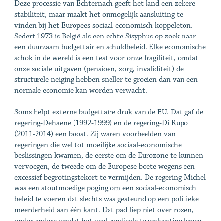
Deze processie van Echternach geeft het land een zekere
stabiliteit, maar maakt het onmogelijk aansluiting te
vinden bij het Europees sociaal-economisch koppeleton.
Sedert 1973 is België als een echte Sisyphus op zoek naar
een duurzaam budgettair en schuldbeleid. Elke economische
schok in de wereld is een test voor onze fragiliteit, omdat
onze sociale uitgaven (pensioen, zorg, invaliditeit) de
structurele neiging hebben sneller te groeien dan van een
normale economie kan worden verwacht.
Soms helpt externe budgettaire druk van de EU. Dat gaf de
regering-Dehaene (1992-1999) en de regering-Di Rupo
(2011-2014) een boost. Zij waren voorbeelden van
regeringen die wel tot moeilijke sociaal-economische
beslissingen kwamen, de eerste om de Eurozone te kunnen
vervoegen, de tweede om de Europese boete wegens een
excessief begrotingstekort te vermijden. De regering-Michel
was een stoutmoedige poging om een sociaal-economisch
beleid te voeren dat slechts was gesteund op een politieke
meerderheid aan één kant. Dat pad liep niet over rozen,
onder andere omdat het veel syndicale tegenkanting kreeg,