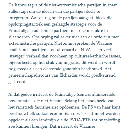
De hamvraag is of de niet-extremistische partijen in staat
zullen zijn om de ideeën van die partijen deels te
integreren. Wat de regionale partijen aangaat, bleek die
opslorpingstactiek een geslaagde strategie voor de
Franstalige traditionele partijen, maar ze mislukte in
Vlaanderen. Opslorping zal zeker niet aan de orde zijn met
extremistische partijen. Niettemin spreken de Vlaamse
traditionele partijen – en uiteraard de N-VA – een veel
‘steviger’ verhaal dan voorheen op cultureel-ethische issues,
bijvoorbeeld op het stuk van migratie, dit werd en wordt
nog steeds als een electorale goudmijn beschouwd. Het
gemeenschapsdiscours van Elchardus wordt goedkeurend
geciteerd.
Al dat gedoe irriteert de Franstalige (centrum)linkerzijde
bovenmate – die met Vlaams Belang het spookbeeld van
het racistisch fascisme ziet opdoemen. De PS van haar kant
beschouwt elk sociaal-economisch dossier dat moet worden
opgelost als een landmijn die de PVDA/PTB tot ontploffing
zou kunnen brengen. Dat irriteert de Vlaamse