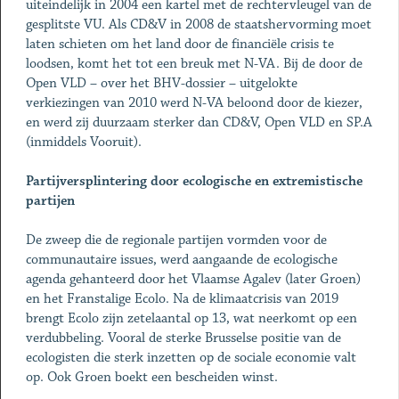
uiteindelijk in 2004 een kartel met de rechtervleugel van de
gesplitste VU. Als CD&V in 2008 de staatshervorming moet
laten schieten om het land door de financiële crisis te
loodsen, komt het tot een breuk met N-VA. Bij de door de
Open VLD – over het BHV-dossier – uitgelokte
verkiezingen van 2010 werd N-VA beloond door de kiezer,
en werd zij duurzaam sterker dan CD&V, Open VLD en SP.A
(inmiddels Vooruit).
Partijversplintering door ecologische en extremistische
partijen
De zweep die de regionale partijen vormden voor de
communautaire issues, werd aangaande de ecologische
agenda gehanteerd door het Vlaamse Agalev (later Groen)
en het Franstalige Ecolo. Na de klimaatcrisis van 2019
brengt Ecolo zijn zetelaantal op 13, wat neerkomt op een
verdubbeling. Vooral de sterke Brusselse positie van de
ecologisten die sterk inzetten op de sociale economie valt
op. Ook Groen boekt een bescheiden winst.