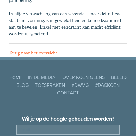
pandoering.
In blijde verwachting van een zevende – meer definitieve
staatshervorming, zijn gewiekstheid en behoedzaamheid
aan te bevelen. Enkel met eendracht kan macht efficiënt
worden uitgeoefend.
Terug naar het overzicht
IN DE MEDIA
OVER KOEN GEENS
BELEID
HOME
BLOG
TOESPRAKEN
#DWVG
#DAGKOEN
CONTACT
Wil je op de hoogte gehouden worden?