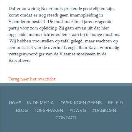
Dat er zo weinig Nederlandssprekende geestelijken zijn,
komt omdat er nog steeds geen imamopleiding in
Vlaanderen bestaat. De moslims zijn al jaren vragende
partij voor zo'n opleiding. Zij gaan ervan uit dat hier
opgeleide imams dichter zullen staan bij de jonge moslims.
'Wij hebben voorstellen op tafel gelegd, maar wachten op
een initiatief van de overheid', zegt Ilhan Kaya, voormalig
vertegenwoordiger van de Vlaamse moskeeën in de
Executieve.
Terug naar het overzicht
IN DE MEDIA
OVER KOEN GEENS
BELEID
HOME
BLOG
TOESPRAKEN
#DWVG
#DAGKOEN
CONTACT