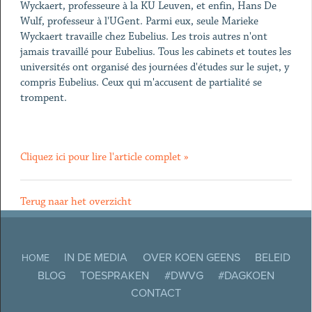
Wyckaert, professeure à la KU Leuven, et enfin, Hans De
Wulf, professeur à l'UGent. Parmi eux, seule Marieke
Wyckaert travaille chez Eubelius. Les trois autres n'ont
jamais travaillé pour Eubelius. Tous les cabinets et toutes les
universités ont organisé des journées d'études sur le sujet, y
compris Eubelius. Ceux qui m'accusent de partialité se
trompent.
Cliquez ici pour lire l'article complet »
Terug naar het overzicht
IN DE MEDIA
OVER KOEN GEENS
BELEID
HOME
BLOG
TOESPRAKEN
#DWVG
#DAGKOEN
CONTACT