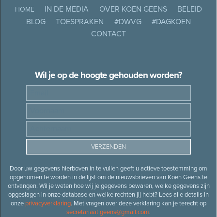
IN DE MEDIA
OVER KOEN GEENS
BELEID
HOME
BLOG
TOESPRAKEN
#DWVG
#DAGKOEN
CONTACT
Wil je op de hoogte gehouden worden?
Door uw gegevens hierboven in te vullen geeft u actieve toestemming om
opgenomen te worden in de lijst om de nieuwsbrieven van Koen Geens te
ontvangen. Wil je weten hoe wij je gegevens bewaren, welke gegevens zijn
opgeslagen in onze database en welke rechten jij hebt? Lees alle details in
onze
privacyverklaring
. Met vragen over deze verklaring kan je terecht op
secretariaat.geens@gmail.com
.