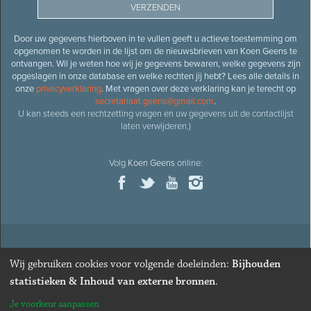
Door uw gegevens hierboven in te vullen geeft u actieve toestemming om
opgenomen te worden in de lijst om de nieuwsbrieven van Koen Geens te
ontvangen. Wil je weten hoe wij je gegevens bewaren, welke gegevens zijn
opgeslagen in onze database en welke rechten jij hebt? Lees alle details in
onze
privacyverklaring
. Met vragen over deze verklaring kan je terecht op
secretariaat.geens@gmail.com
.
U kan steeds een rechtzetting vragen en uw gegevens uit de contactlijst
laten verwijderen.)
Volg
Koen Geens
online:
© 2026
Oud-minister en ere-volksvertegenwoordiger
Koen
Wij gebruiken cookies voor volgende doeleinden:
Bijhouden
Geens
· Alle rechten voorbehouden ·
Cookies wijzigen
statistieken & Inhoud van externe bronnen
.
Webdesign
&
website ontwikkeling
door
Zenjoy in Leuven
. Powered by
Je voorkeur aanpassen
Nimbu
.