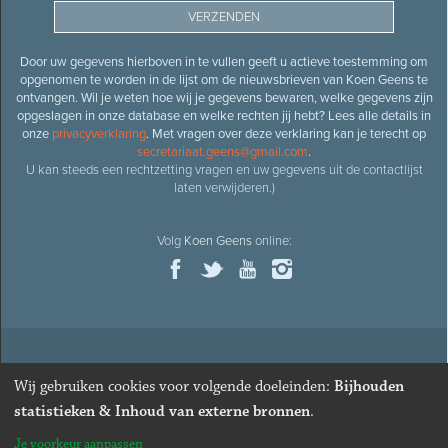
Door uw gegevens hierboven in te vullen geeft u actieve toestemming om
opgenomen te worden in de lijst om de nieuwsbrieven van Koen Geens te
ontvangen. Wil je weten hoe wij je gegevens bewaren, welke gegevens zijn
opgeslagen in onze database en welke rechten jij hebt? Lees alle details in
onze
privacyverklaring
. Met vragen over deze verklaring kan je terecht op
secretariaat.geens@gmail.com
.
U kan steeds een rechtzetting vragen en uw gegevens uit de contactlijst
laten verwijderen.)
Volg
Koen Geens
online:
© 2026
Oud-minister en ere-volksvertegenwoordiger
Koen
Wij gebruiken cookies voor volgende doeleinden:
Bijhouden
Geens
· Alle rechten voorbehouden ·
Cookies wijzigen
statistieken & Inhoud van externe bronnen
.
Webdesign
&
website ontwikkeling
door
Zenjoy in Leuven
. Powered by
Je voorkeur aanpassen
Nimbu
.