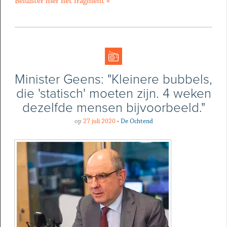
Beluister hier het fragment »
Minister Geens: "Kleinere bubbels,
die 'statisch' moeten zijn. 4 weken
dezelfde mensen bijvoorbeeld."
op
27 juli 2020
•
De Ochtend