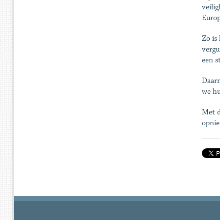
veili
Europ
Zo is
vergu
een s
Daarn
we hu
Met d
opnie