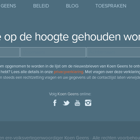
 GEENS
BELEID
BLOG
TOESPRAKEN
je op de hoogte gehouden wo
 om opgenomen te worden in de lijst om de nieuwsbrieven van Koen Geens te ontv
hebt? Lees alle details in onze
privacyverklaring
. Met vragen over deze verklarin
n steeds een rechtzetting vragen en uw gegevens uit de contactlijst laten verwijde
Volg
Koen Geens
online:
 en ere-volksvertegenwoordiger
Koen Geens
· Alle rechten voorbeho