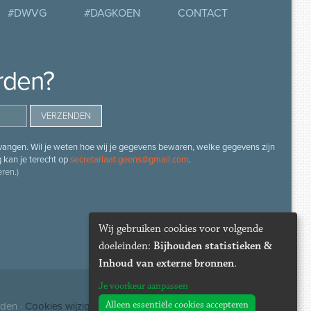
#DWVG
#DAGKOEN
CONTACT
rden?
angen. Wil je weten hoe wij je gegevens bewaren, welke gegevens zijn
g kan je terecht op
secretariaat.geens@gmail.com
.
ren.)
Wij gebruiken cookies voor volgende
doeleinden:
Bijhouden statistieken &
Inhoud van externe bronnen
.
Je voorkeur aanpassen
Alleen essentiële cookies accepteren
uden ·
Cookies wijzigen