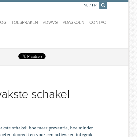
NL
/
FR
×
LOG
TOESPRAKEN
#DWVG
#DAGKOEN
CONTACT
wakste schakel
zwakste schakel: hoe meer preventie, hoe minder
 moeten doorzetten voor een actieve en integrale