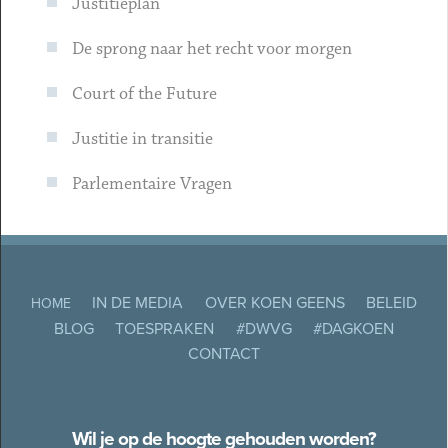
Justitieplan
De sprong naar het recht voor morgen
Court of the Future
Justitie in transitie
Parlementaire Vragen
IN DE MEDIA
OVER KOEN GEENS
BELEID
HOME
BLOG
TOESPRAKEN
#DWVG
#DAGKOEN
CONTACT
Wil je op de hoogte gehouden worden?