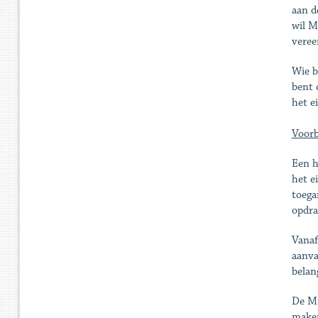
aan d
wil M
veree
Wie b
bent 
het e
Voorb
Een h
het e
toega
opdra
Vanaf
aanva
belan
De Mi
maken