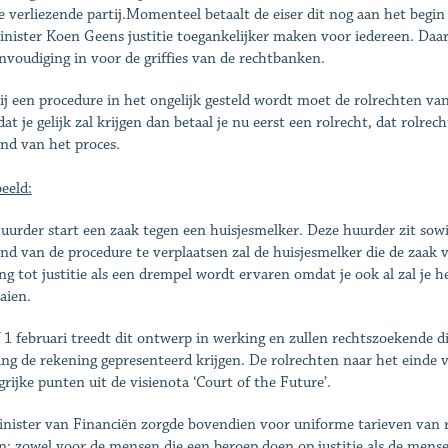
e verliezende partij.Momenteel betaalt de eiser dit nog aan het begi
inister Koen Geens justitie toegankelijker maken voor iedereen. Da
nvoudiging in voor de griffies van de rechtbanken.
ij een procedure in het ongelijk gesteld wordt moet de rolrechten van
dat je gelijk zal krijgen dan betaal je nu eerst een rolrecht, dat rolre
ind van het proces.
eeld:
uurder start een zaak tegen een huisjesmelker. Deze huurder zit sowi
ind van de procedure te verplaatsen zal de huisjesmelker die de zaak 
ng tot justitie als een drempel wordt ervaren omdat je ook al zal je 
aien.
 1 februari treedt dit ontwerp in werking en zullen rechtszoekende d
ng de rekening gepresenteerd krijgen. De rolrechten naar het einde 
grijke punten uit de visienota ‘Court of the Future’.
nister van Financiën zorgde bovendien voor uniforme tarieven van r
: zowel voor de mensen die een beroep doen op justitie als de mensen