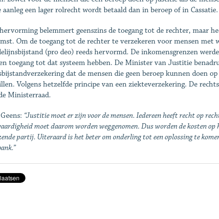
e aanleg een lager rolrecht wordt betaald dan in beroep of in Cassatie.
hervorming belemmert geenszins de toegang tot de rechter, maar heeft
mst. Om de toegang tot de rechter te verzekeren voor mensen met w
elijnsbijstand (pro deo) reeds hervormd. De inkomensgrenzen werde
n toegang tot dat systeem hebben. De Minister van Justitie benadr
sbijstandverzekering dat de mensen die geen beroep kunnen doen op d
illen. Volgens hetzelfde principe van een ziekteverzekering. De rechts
de Ministerraad.
 Geens:
“Justitie moet er zijn voor de mensen. Iedereen heeft recht op re
vaardigheid moet daarom worden weggenomen. Dus worden de kosten op het
zende partij. Uiteraard is het beter om onderling tot een oplossing te komen,
bank.”