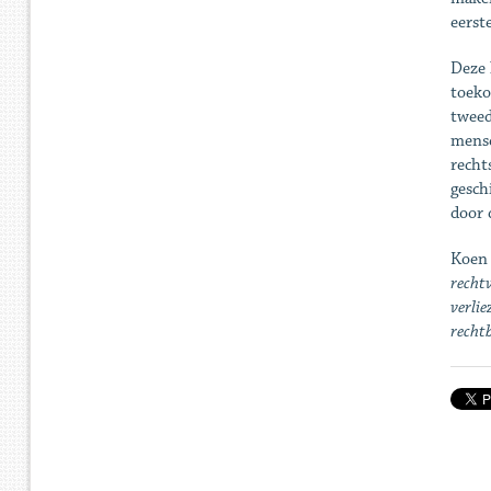
eerst
Deze 
toeko
tweed
mense
recht
gesch
door 
Koen
recht
verlie
recht