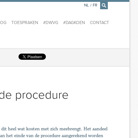
NL
/
FR
×
LOG
TOESPRAKEN
#DWVG
#DAGKOEN
CONTACT
 de procedure
dit heel wat kosten met zich meebrengt. Het aandeel
t aan het einde van de procedure aangerekend worden