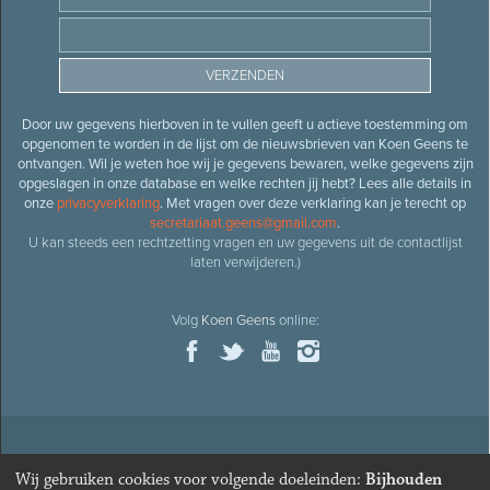
Door uw gegevens hierboven in te vullen geeft u actieve toestemming om
opgenomen te worden in de lijst om de nieuwsbrieven van Koen Geens te
ontvangen. Wil je weten hoe wij je gegevens bewaren, welke gegevens zijn
opgeslagen in onze database en welke rechten jij hebt? Lees alle details in
onze
privacyverklaring
. Met vragen over deze verklaring kan je terecht op
secretariaat.geens@gmail.com
.
U kan steeds een rechtzetting vragen en uw gegevens uit de contactlijst
laten verwijderen.)
Volg
Koen Geens
online:
© 2026
Oud-minister en ere-volksvertegenwoordiger
Koen
Wij gebruiken cookies voor volgende doeleinden:
Bijhouden