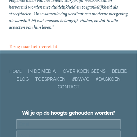
volgende delen van het Nieuw Burgerlijk Wetboek zullen
hervormd worden met duidelijkheid en toegankelijkheid als
streefdoelen. Onze samenleving verdient een moderne wetgeving
die aansluit bij wat mensen belangrijk vinden, en dat in alle
aspecten van hun leven.”
Terug naar het overzicht
IN DE MEDIA
OVER KOEN GEENS
BELEID
HOME
BLOG
TOESPRAKEN
#DWVG
#DAGKOEN
CONTACT
Wil je op de hoogte gehouden worden?