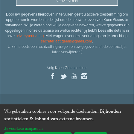
Door uw gegevens hierboven in te vullen geeft u actieve toestemming om
opgenomen te worden in de lijst om de nieuwsbrieven van Koen Geens te
ontvangen. Wil je weten hoe wij je gegevens bewaren, welke gegevens zijn
opgeslagen in onze database en welke rechten jij hebt? Lees alle details in
onze
privacyverklaring
. Met vragen over deze verklaring kan je terecht op
secretariaat.geens@gmail.com
.
U kan steeds een rechtzetting vragen en uw gegevens uit de contactlijst
laten verwijderen.)
Volg
Koen Geens
online:
© 2026
Oud-minister en ere-volksvertegenwoordiger
Koen
Wij gebruiken cookies voor volgende doeleinden:
Bijhouden
Geens
· Alle rechten voorbehouden ·
Cookies wijzigen
statistieken & Inhoud van externe bronnen
.
Webdesign
&
website ontwikkeling
door
Zenjoy in Leuven
. Powered by
Je voorkeur aanpassen
Nimbu
.