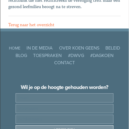
rechtbank die niet rechtstreeks de verenging treft maar een
gezond leefmilieu beoogt na te streven.
Terug naar het overzicht
IN DE MEDIA
OVER KOEN GEENS
BELEID
HOME
BLOG
TOESPRAKEN
#DWVG
#DAGKOEN
CONTACT
Wil je op de hoogte gehouden worden?