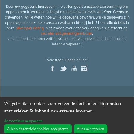
Door uw gegevens hierboven in te vullen geeft u actieve toestemming om
opgenomen te worden in de lijst om de nieuwsbrieven van Koen Geens te
ontvangen. Wil je weten hoe wij je gegevens bewaren, welke gegevens zijn
opgeslagen in onze database en welke rechten jij hebt? Lees alle details in
onze
privacyverklaring
. Met vragen over deze verklaring kan je terecht op
secretariaat.geens@gmail.com
.
U kan steeds een rechtzetting vragen en uw gegevens uit de contactlijst
laten verwijderen.)
Volg
Koen Geens
online:
© 2026
Oud-minister en ere-volksvertegenwoordiger
Koen
Wij gebruiken cookies voor volgende doeleinden:
Bijhouden
Geens
· Alle rechten voorbehouden ·
Cookies wijzigen
statistieken & Inhoud van externe bronnen
.
Webdesign
&
website ontwikkeling
door
Zenjoy in Leuven
. Powered by
Je voorkeur aanpassen
Nimbu
.
Alleen essentiële cookies accepteren
Alles accepteren