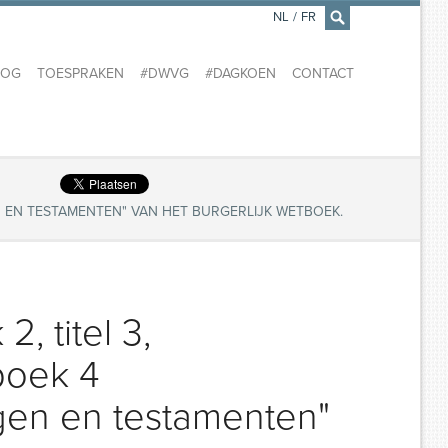
NL
/
FR
×
LOG
TOESPRAKEN
#DWVG
#DAGKOEN
CONTACT
 EN TESTAMENTEN" VAN HET BURGERLIJK WETBOEK.
, titel 3,
boek 4
gen en testamenten"