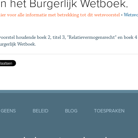
n het Burgerlijk Wetboek.
hier voor alle informatie met betrekking tot dit wetsvoorstel
•
Wetsvo
oorstel houdende boek 2, titel 3, "Relatievermogensrecht" en boek 
urgerlijk Wetboek.
 GEENS
BELEID
BLOG
TOESPRAKEN