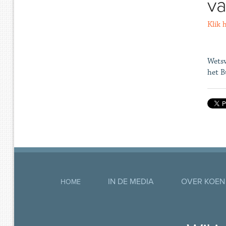
va
Klik 
Wetsv
het B
IN DE MEDIA
OVER KOEN
HOME