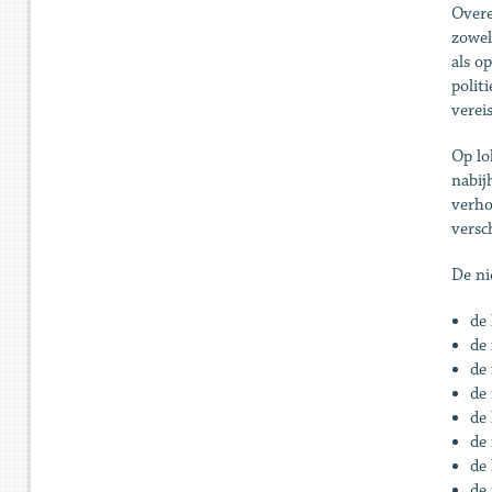
Overe
zowel
als o
polit
vereis
Op lo
nabij
verho
versc
De ni
de 
de
de 
de
de 
de 
de
de