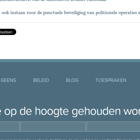
l ook instaan voor de punctuele beveiliging van politionele operaties en
 GEENS
BELEID
BLOG
TOESPRAKEN
je op de hoogte gehouden wo