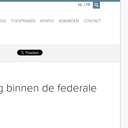
NL
/
FR
×
LOG
TOESPRAKEN
#DWVG
#DAGKOEN
CONTACT
ng binnen de federale