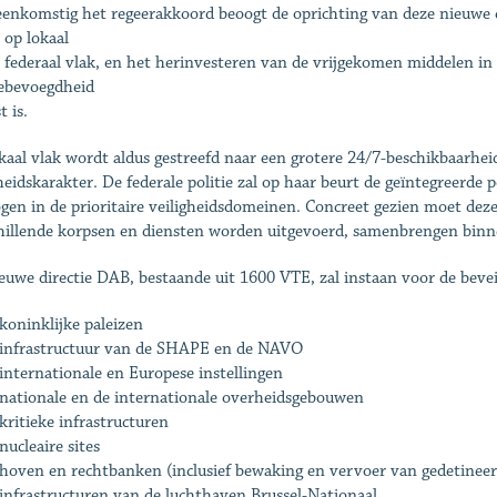
enkomstig het regeerakkoord beoogt de oprichting van deze nieuwe di
 op lokaal
p federaal vlak, en het herinvesteren van de vrijgekomen middelen in
iebevoegdheid
t is.
kaal vlak wordt aldus gestreefd naar een grotere 24/7-beschikbaarheid
heidskarakter. De federale politie zal op haar beurt de geïntegreerde
gen in de prioritaire veiligheidsdomeinen. Concreet gezien moet deze 
hillende korpsen en diensten worden uitgevoerd, samenbrengen binn
euwe directie DAB, bestaande uit 1600 VTE, zal instaan voor de bevei
koninklijke paleizen
 infrastructuur van de SHAPE en de NAVO
internationale en Europese instellingen
 nationale en de internationale overheidsgebouwen
kritieke infrastructuren
nucleaire sites
 hoven en rechtbanken (inclusief bewaking en vervoer van gedetinee
 infrastructuren van de luchthaven Brussel-Nationaal