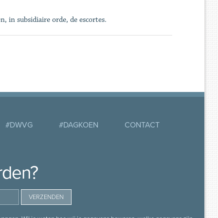
, in subsidiaire orde, de escortes.
#DWVG
#DAGKOEN
CONTACT
rden?