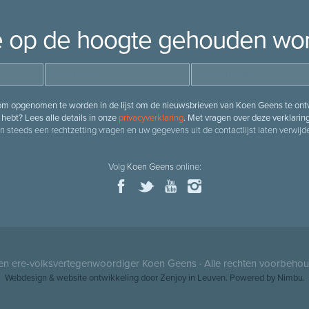
je op de hoogte gehouden wo
 om opgenomen te worden in de lijst om de nieuwsbrieven van Koen Geens te ontv
hebt? Lees alle details in onze
privacyverklaring
. Met vragen over deze verklarin
n steeds een rechtzetting vragen en uw gegevens uit de contactlijst laten verwijde
Volg
Koen Geens
online:
 en ere-volksvertegenwoordiger
Koen Geens
· Alle rechten voorbeho
Webdesign
&
website ontwikkeling
door
Zenjoy in Leuven
. Powered by
Nimbu
.