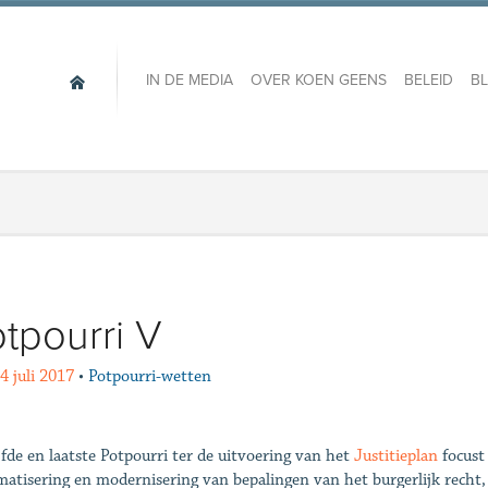
IN DE MEDIA
OVER KOEN GEENS
BELEID
B
tpourri V
4 juli 2017
•
Potpourri-wetten
jfde en laatste Potpourri ter de uitvoering van het
Justitieplan
focust
matisering en modernisering van bepalingen van het burgerlijk recht, 