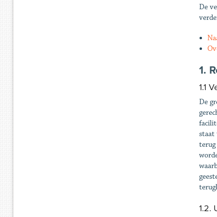
De ve
verde
Na
Ov
1. 
1.1 
De gr
gerec
facil
staat
terug
worde
waarb
geest
terug
1.2.