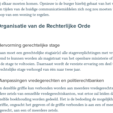
ij elkaar moeten komen. Opnieuw is de burger hierbij gebaat van het 
n tijden van de huidige communicatiemiddelen zich nog zou moeten v
op van een woning te regelen.
Organisatie van de Rechterlijke Orde
 Hervorming gerechtelijke stage
aan moet een gerechtelijke stagiair(e) alle stageverplichtingen met 
md te kunnen worden als magistraat van het openbare ministerie of 
 de stage te voltooien. Daarnaast wordt de vereiste ervaring om deel
rechtelijke stage verhoogd van één naar twee jaar.
 Aanpassingen vredegerechten en politierechtbanken
n dezelfde griffie kan verbonden worden aan meerdere vredegerecht
ere zetels van eenzelfde vredegerechtskanton, wat ertoe zal leiden da
zelfde boekhouding worden gedeeld. Het is de bedoeling de mogelijkh
griffie, ongeacht het gegeven of de griffie verbonden is aan een of m
gerecht, aan een of meerdere zetels.