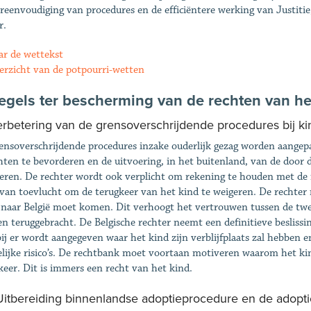
reenvoudiging van procedures en de efficiëntere werking van Justitie,
r.
ar de wettekst
erzicht van de potpourri-wetten
Regels ter bescherming van de rechten van he
Verbetering van de grensoverschrijdende procedures bij k
ensoverschrijdende procedures inzake ouderlijk gezag worden aangepa
hten te bevorderen en de uitvoering, in het buitenland, van de door 
iteren. De rechter wordt ook verplicht om rekening te houden met de
 van toevlucht om de terugkeer van het kind te weigeren. De rechte
 naar België moet komen. Dit verhoogt het vertrouwen tussen de twee
n teruggebracht. De Belgische rechter neemt een definitieve beslissin
ij er wordt aangegeven waar het kind zijn verblijfplaats zal hebben e
elijke risico’s. De rechtbank moet voortaan motiveren waarom het ki
keer. Dit is immers een recht van het kind.
 Uitbereiding binnenlandse adoptieprocedure en de adopti