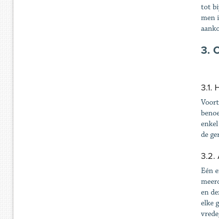
tot b
men i
aanko
3. 
3.1.
Voort
benoe
enkel
de ge
3.2.
Eén e
meerd
en de
elke 
vrede