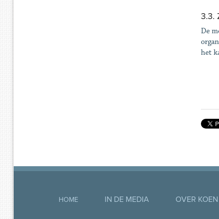
3.3.
De mo
organ
het k
IN DE MEDIA
OVER KOEN
HOME