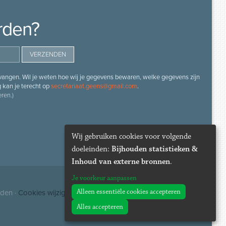
rden?
angen. Wil je weten hoe wij je gegevens bewaren, welke gegevens zijn
g kan je terecht op
secretariaat.geens@gmail.com
.
ren.)
Wij gebruiken cookies voor volgende
doeleinden:
Bijhouden statistieken &
Inhoud van externe bronnen
.
Je voorkeur aanpassen
Alleen essentiële cookies accepteren
uden ·
Cookies wijzigen
Alles accepteren