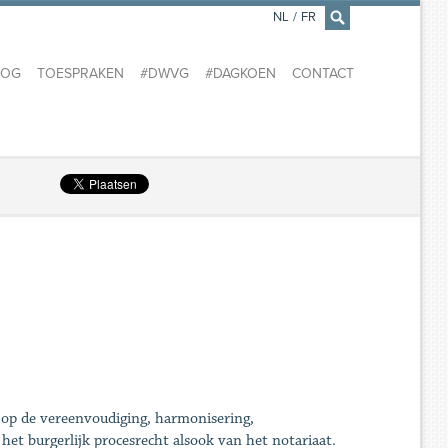
NL
/
FR
×
LOG
TOESPRAKEN
#DWVG
#DAGKOEN
CONTACT
 op de vereenvoudiging, harmonisering,
het burgerlijk procesrecht alsook van het notariaat.