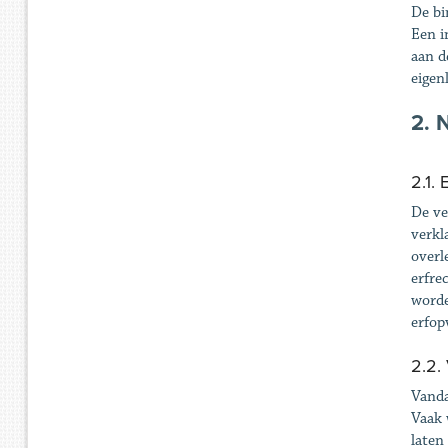
De bi
Een i
aan d
eigen
2. 
2.1.
De ve
verkl
overl
erfre
worde
erfop
2.2.
Vanda
Vaak 
laten