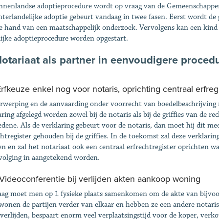
nnenlandse adoptieprocedure wordt op vraag van de Gemeenschappen 
nterlandelijke adoptie gebeurt vandaag in twee fasen. Eerst wordt d
e hand van een maatschappelijk onderzoek. Vervolgens kan een kind
lijke adoptieprocedure worden opgestart.
Notariaat als partner in eenvoudigere proced
 Erfkeuze enkel nog voor notaris, oprichting centraal erfreg
rwerping en de aanvaarding onder voorrecht van boedelbeschrijving 
aring afgelegd worden zowel bij de notaris als bij de griffies van de 
edene. Als de verklaring gebeurt voor de notaris, dan moet hij dit me
chtregister gehouden bij de griffies. In de toekomst zal deze verklari
n en zal het notariaat ook een centraal erfrechtregister oprichten w
volging in aangetekend worden.
 Videoconferentie bij verlijden akten aankoop woning
ag moet men op 1 fysieke plaats samenkomen om de akte van bijvoor
wonen de partijen verder van elkaar en hebben ze een andere notaris
 verlijden, bespaart enorm veel verplaatsingstijd voor de koper, verko