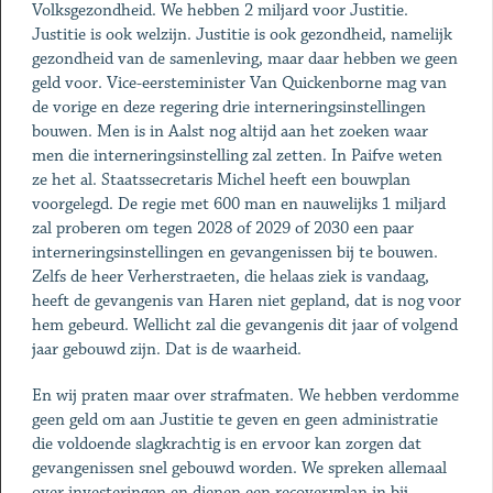
Volksgezondheid. We hebben 2 miljard voor Justitie.
Justitie is ook welzijn. Justitie is ook gezondheid, namelijk
gezondheid van de samenleving, maar daar hebben we geen
geld voor. Vice-eersteminister Van Quickenborne mag van
de vorige en deze regering drie interneringsinstellingen
bouwen. Men is in Aalst nog altijd aan het zoeken waar
men die interneringsinstelling zal zetten. In Paifve weten
ze het al. Staatssecretaris Michel heeft een bouwplan
voorgelegd. De regie met 600 man en nauwelijks 1 miljard
zal proberen om tegen 2028 of 2029 of 2030 een paar
interneringsinstellingen en gevangenissen bij te bouwen.
Zelfs de heer Verherstraeten, die helaas ziek is vandaag,
heeft de gevangenis van Haren niet gepland, dat is nog voor
hem gebeurd. Wellicht zal die gevangenis dit jaar of volgend
jaar gebouwd zijn. Dat is de waarheid.
En wij praten maar over strafmaten. We hebben verdomme
geen geld om aan Justitie te geven en geen administratie
die voldoende slagkrachtig is en ervoor kan zorgen dat
gevangenissen snel gebouwd worden. We spreken allemaal
over investeringen en dienen een recoveryplan in bij