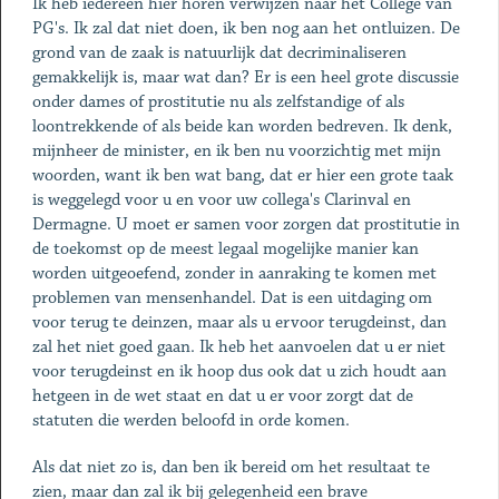
Ik heb iedereen hier horen verwijzen naar het College van
PG's. Ik zal dat niet doen, ik ben nog aan het ontluizen. De
grond van de zaak is natuurlijk dat decriminaliseren
gemakkelijk is, maar wat dan? Er is een heel grote discussie
onder dames of prostitutie nu als zelfstandige of als
loontrekkende of als beide kan worden bedreven. Ik denk,
mijnheer de minister, en ik ben nu voorzichtig met mijn
woorden, want ik ben wat bang, dat er hier een grote taak
is weggelegd voor u en voor uw collega's Clarinval en
Dermagne. U moet er samen voor zorgen dat prostitutie in
de toekomst op de meest legaal mogelijke manier kan
worden uitgeoefend, zonder in aanraking te komen met
problemen van mensenhandel. Dat is een uitdaging om
voor terug te deinzen, maar als u ervoor terugdeinst, dan
zal het niet goed gaan. Ik heb het aanvoelen dat u er niet
voor terugdeinst en ik hoop dus ook dat u zich houdt aan
hetgeen in de wet staat en dat u er voor zorgt dat de
statuten die werden beloofd in orde komen.
Als dat niet zo is, dan ben ik bereid om het resultaat te
zien, maar dan zal ik bij gelegenheid een brave