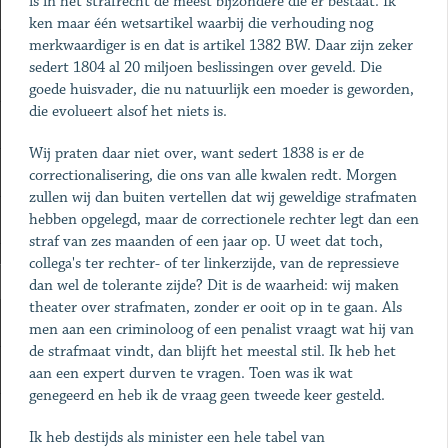
is in het strafrecht de meest bijzondere die er bestaat. Ik
ken maar één wetsartikel waarbij die verhouding nog
merkwaardiger is en dat is artikel 1382 BW. Daar zijn zeker
sedert 1804 al 20 miljoen beslissingen over geveld. Die
goede huisvader, die nu natuurlijk een moeder is geworden,
die evolueert alsof het niets is.
Wij praten daar niet over, want sedert 1838 is er de
correctionalisering, die ons van alle kwalen redt. Morgen
zullen wij dan buiten vertellen dat wij geweldige strafmaten
hebben opgelegd, maar de correctionele rechter legt dan een
straf van zes maanden of een jaar op. U weet dat toch,
collega's ter rechter- of ter linkerzijde, van de repressieve
dan wel de tolerante zijde? Dit is de waarheid: wij maken
theater over strafmaten, zonder er ooit op in te gaan. Als
men aan een criminoloog of een penalist vraagt wat hij van
de strafmaat vindt, dan blijft het meestal stil. Ik heb het
aan een expert durven te vragen. Toen was ik wat
genegeerd en heb ik de vraag geen tweede keer gesteld.
Ik heb destijds als minister een hele tabel van