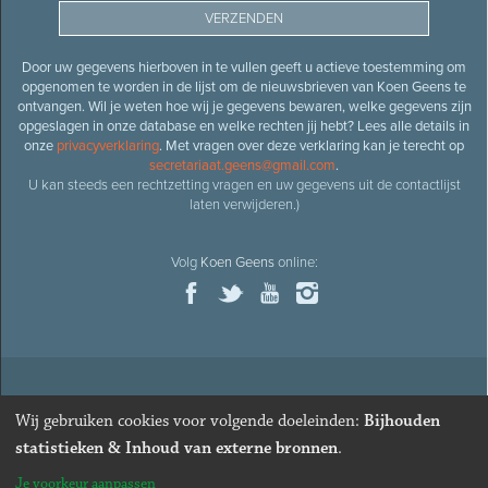
Door uw gegevens hierboven in te vullen geeft u actieve toestemming om
opgenomen te worden in de lijst om de nieuwsbrieven van Koen Geens te
ontvangen. Wil je weten hoe wij je gegevens bewaren, welke gegevens zijn
opgeslagen in onze database en welke rechten jij hebt? Lees alle details in
onze
privacyverklaring
. Met vragen over deze verklaring kan je terecht op
secretariaat.geens@gmail.com
.
U kan steeds een rechtzetting vragen en uw gegevens uit de contactlijst
laten verwijderen.)
Volg
Koen Geens
online:
© 2026
Oud-minister en ere-volksvertegenwoordiger
Koen
Wij gebruiken cookies voor volgende doeleinden:
Bijhouden
Geens
· Alle rechten voorbehouden ·
Cookies wijzigen
statistieken & Inhoud van externe bronnen
.
Webdesign
&
website ontwikkeling
door
Zenjoy in Leuven
. Powered by
Je voorkeur aanpassen
Nimbu
.