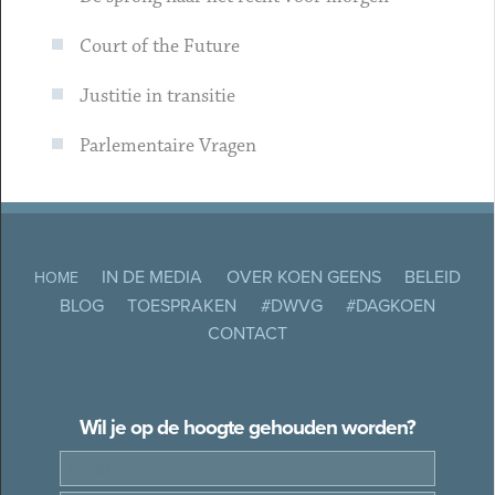
Court of the Future
Justitie in transitie
Parlementaire Vragen
IN DE MEDIA
OVER KOEN GEENS
BELEID
HOME
BLOG
TOESPRAKEN
#DWVG
#DAGKOEN
CONTACT
Wil je op de hoogte gehouden worden?